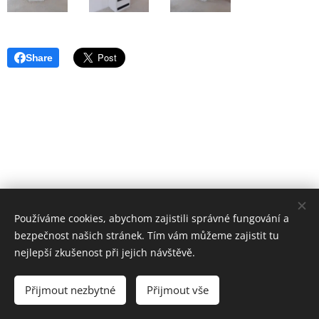
Share
Používáme cookies, abychom zajistili správné fungování a
bezpečnost našich stránek. Tím vám můžeme zajistit tu
nejlepší zkušenost při jejich návštěvě.
Tel.: +420 773 064 067
Přijmout nezbytné
Přijmout vše
Cookies