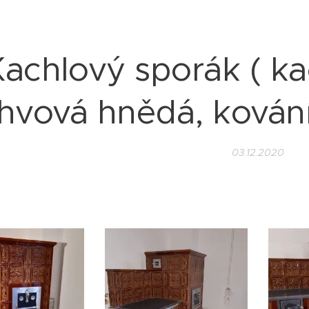
Kachlový sporák ( ka
ahvová hnědá, kování 
03.12.2020