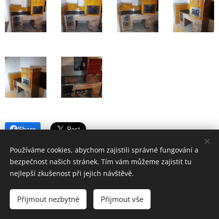
Share
Používáme cookies, abychom zajistili správné fungování a
bezpečnost našich stránek. Tím vám můžeme zajistit tu
nejlepší zkušenost při jejich návštěvě.
Tel.: +420 773 064 067
Přijmout nezbytné
Přijmout vše
Cookies