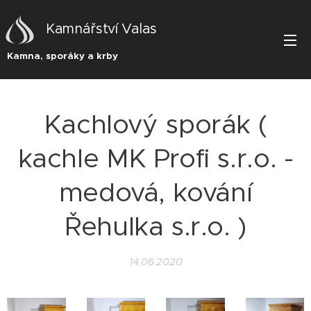
Kamnářství Valas
Kamna, sporáky a krby
Kachlový sporák (
kachle MK Profi s.r.o. -
medová, kování
Řehulka s.r.o. )
14.06.2020